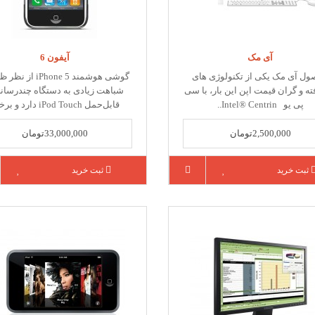
آی مک
آیفون 6
ل آی مک یکی از تکنولوژی های
گوشی هوشمند iPhone 5 ا
ه و گران قیمت اپن این بار، با سی
شباهت زیادی به دستگاه چندرسانه
پی یو Intel® Centrin..
قابل‌حمل iPod Touch دارد و برخلا..
2,500,000تومان
33,000,000تومان
ثبت خرید
ثبت خرید