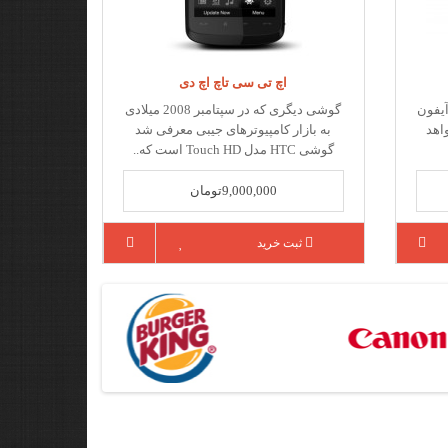
اچ تی سی تاچ اچ دی
آیفون
گوشی دیگری که در سپتامبر 2008 میلادی
اهد
به بازار کامپیوترهای جیبی معرفی شد
گوشی HTC مدل Touch HD است که..
9,000,000تومان
ثبت خرید