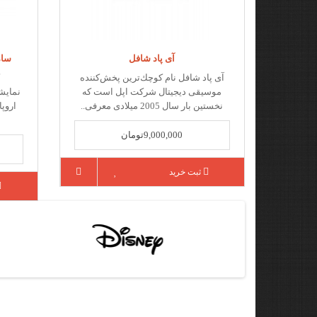
آی پاد شافل
سامس
آی ‌پاد شافل نام كوچك‌ترین پخش‌كننده
موسیقی دیجیتال شركت اپل است كه
نخستین بار سال 2005 میلادی معرفی..
اروپا
9,000,000تومان
ثبت خرید