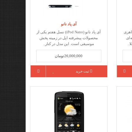
آی پاد نانو
ز نظر ظاهری
آی پاد نانو (iPod Nano) نسل هفتم یکی از
‌ای
محصولات پیشرفته اپل در زمینه پخش
موسیقی است. این مدل در کنار..
26,000,000تومان
ثبت خرید