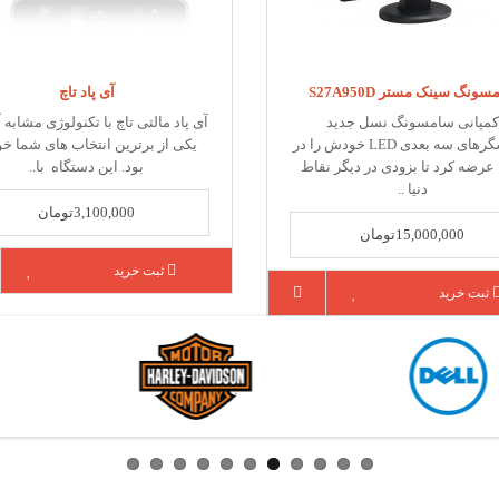
ونگ سینک مستر S27A950D
آی پاد تاچ
کمپانی سامسونگ نسل جدید
آی پاد مالتی تاچ با تکنولوژی مشابه 
نمایشگرهای سه بعدی LED خودش را در
یکی از برترین انتخاب های شما خو
 عرضه کرد تا بزودی در دیگر نقاط
بود. این دستگاه با..
دنیا ..
3,100,000تومان
15,000,000تومان
ثبت خرید
ثبت خرید